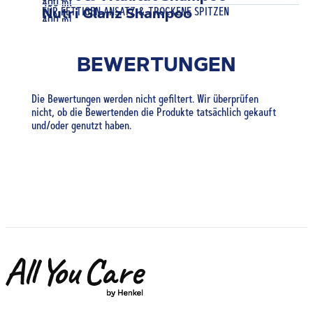
400 ml
FÜR FETTIGEN ANSATZ & TROCKENE SPITZEN
Nutri Glanz Shampoo
400 ml
FÜR FEINES ODER SCHWACHES HAAR
Repair & Pflege Shampoo
400 ml
FÜR GESCHÄDIGTES HAAR
Sanfte Frische Shampoo
400 ml
BEWERTUNGEN
FÜR STRAPAZIERTES & TROCKENES HAAR
400 ml
FÜR NORMALES HAAR
400 ml
Die Bewertungen werden nicht gefiltert. Wir überprüfen
400 ml
nicht, ob die Bewertenden die Produkte tatsächlich gekauft
und/oder genutzt haben.