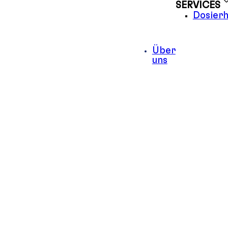
SERVICES
Dosierh
Über
uns