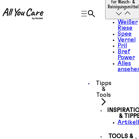
for Wasch- &
Reinigungsmittel
Weißer
Riese
Spee
Vernel
Pril
Bref
Power
Alles
ansehe
Tipps
&
Tools
INSPIRATI
& TIPP
Artikel
TOOLS &