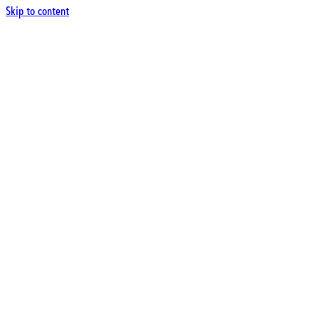
Skip to content
Produkte
Pflege dein Haar